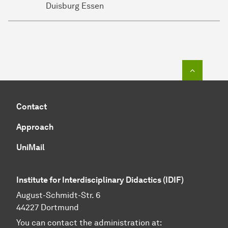
Duisburg Essen
To top o
Contact
Approach
UniMail
Institute for Interdisciplinary Didactics
(IDIF)
August-Schmidt-Str. 6
44227 Dortmund
You can contact the administration at: