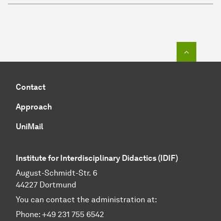
To top o
Contact
Approach
UniMail
Institute for Interdisciplinary Didactics
(IDIF)
August-Schmidt-Str. 6
44227 Dortmund
You can contact the administration at:
Phone: +49 231 755 6542