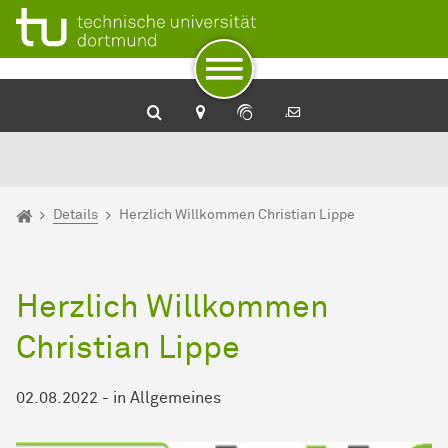
Zum Navigationspfad
Zur Navigation
Zum Schnellzugriff
Zum Fuß der Seite mit weiteren Services
Zum Inhalt
Zur Startseite
Sie sind hier:
Startseite
Details
Herzlich Willkommen Christian Lippe
Herzlich Willkommen
Christian Lippe
02.08.2022
-
in
Allgemeines