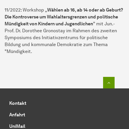
11/2022: Workshop „
Wählen ab 16, ab 14 oder ab Geburt?
Die Kontroverse um Wahlaltersgrenzen und politische
Mündigkeit von Kindern und Jugendlichen
” mit Jun.-
Prof. Dr. Dorothee Gronostay im Rah­men des zweiten
Symposiums des Initiativzentrums für politische
Bildung und kommunale Demokratie zum Thema
"Mündigkeit.
Zum Seit
Kontakt
Anfahrt
UniMail