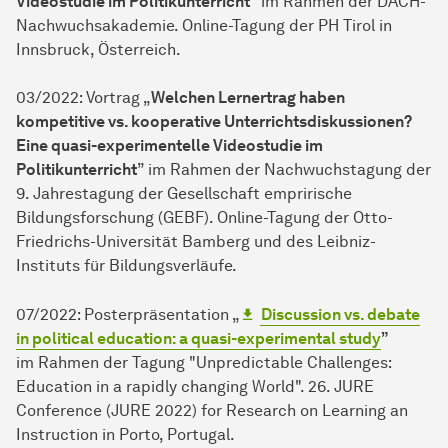
Videostudie im Politikunterricht
” im Rah­men der DACH-
Nachwuchsakademie. Online-Tagung der PH Tirol in
Innsbruck, Österreich.
03/2022: Vortrag „
Welchen Lernertrag haben
kompetitive vs. kooperative Unterrichtsdiskussionen?
Eine quasi-experimentelle Videostudie im
Politikunterricht
” im Rah­men der Nachwuchstagung der
9. Jahrestagung der Ge­sell­schaft emprirische
Bildungsforschung (GEBF). Online-Tagung der Otto-
Friedrichs-Uni­ver­si­tät Bamberg und des Leibniz-
Instituts für Bildungsverläufe.
07/2022: Posterpräsentation „
Discussion vs. debate
in political education: a quasi-experimental study
”
im Rah­men der Tagung "Unpredictable Challenges:
Education in a rapidly changing World". 26. JURE
Conference (JURE 2022) for Research on Learning an
Instruction in Porto, Portugal.