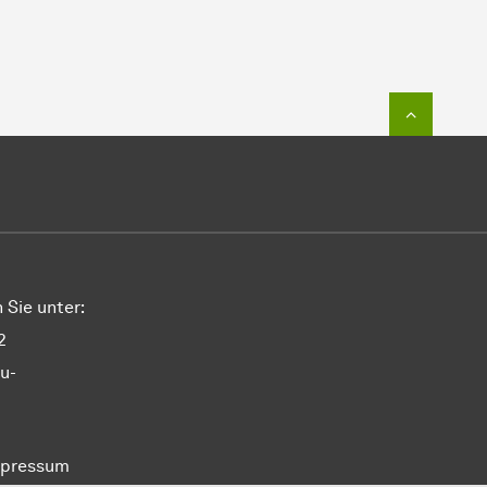
Zum Seit
 Sie unter:
2
u-
pressum