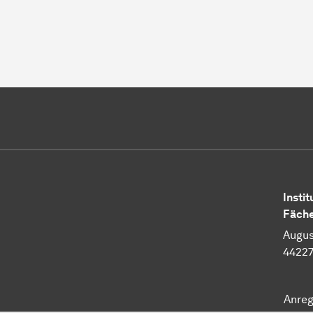
Instit
Fäche
Augus
4422
Anre