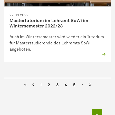
22.09.2022
Mastertutorium im Lehramt SoWi im
Wintersemester 2022/23
Auch im Wintersemester wird wieder ein Tutorium
für Masterstudierende des Lehramts SoWi
angeboten.
Vorherige
Nächste
1
2
3
4
5
Zum Seit